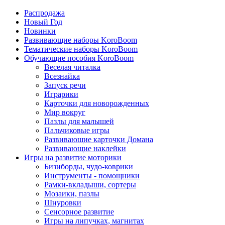
Распродажа
Новый Год
Новинки
Развивающие наборы KoroBoom
Тематические наборы KoroBoom
Обучающие пособия KoroBoom
Веселая читалка
Всезнайка
Запуск речи
Играрики
Карточки для новорожденных
Мир вокруг
Пазлы для малышей
Пальчиковые игры
Развивающие карточки Домана
Развивающие наклейки
Игры на развитие моторики
Бизиборды, чудо-коврики
Инструменты - помощники
Рамки-вкладыши, сортеры
Мозаики, пазлы
Шнуровки
Сенсорное развитие
Игры на липучках, магнитах