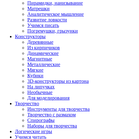
Пирамидки, нанизывание
Матрешки
Аналитическое мышление
Развитие ловкости
Учимся писать
Погремушки, грызунки
Конструкторы
Деревянные
Из кирпичиков
Динамические
Магнитные
Металлические
Мягкие
Кубики
3D-конструкторы из картона
На липучках
Необычные
Для моделирования
Творчество
Инструменты для творчества
Творчество с размахом
Спирографы
Наборы для творчества
Логические игры
Учимся читать