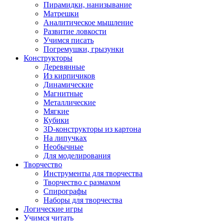
Пирамидки, нанизывание
Матрешки
Аналитическое мышление
Развитие ловкости
Учимся писать
Погремушки, грызунки
Конструкторы
Деревянные
Из кирпичиков
Динамические
Магнитные
Металлические
Мягкие
Кубики
3D-конструкторы из картона
На липучках
Необычные
Для моделирования
Творчество
Инструменты для творчества
Творчество с размахом
Спирографы
Наборы для творчества
Логические игры
Учимся читать