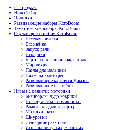
Распродажа
Новый Год
Новинки
Развивающие наборы KoroBoom
Тематические наборы KoroBoom
Обучающие пособия KoroBoom
Веселая читалка
Всезнайка
Запуск речи
Играрики
Карточки для новорожденных
Мир вокруг
Пазлы для малышей
Пальчиковые игры
Развивающие карточки Домана
Развивающие наклейки
Игры на развитие моторики
Бизиборды, чудо-коврики
Инструменты - помощники
Рамки-вкладыши, сортеры
Мозаики, пазлы
Шнуровки
Сенсорное развитие
Игры на липучках, магнитах