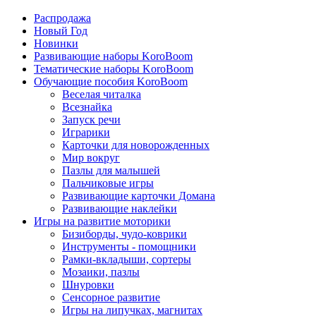
Распродажа
Новый Год
Новинки
Развивающие наборы KoroBoom
Тематические наборы KoroBoom
Обучающие пособия KoroBoom
Веселая читалка
Всезнайка
Запуск речи
Играрики
Карточки для новорожденных
Мир вокруг
Пазлы для малышей
Пальчиковые игры
Развивающие карточки Домана
Развивающие наклейки
Игры на развитие моторики
Бизиборды, чудо-коврики
Инструменты - помощники
Рамки-вкладыши, сортеры
Мозаики, пазлы
Шнуровки
Сенсорное развитие
Игры на липучках, магнитах