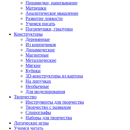
Пирамидки, нанизывание
Матрешки
Аналитическое мышление
Развитие ловкости
Учимся писать
Погремушки, грызунки
Конструкторы
Деревянные
Из кирпичиков
Динамические
Магнитные
Металлические
Мягкие
Кубики
3D-конструкторы из картона
На липучках
Необычные
Для моделирования
Творчество
Инструменты для творчества
Творчество с размахом
Спирографы
Наборы для творчества
Логические игры
Учимся читать