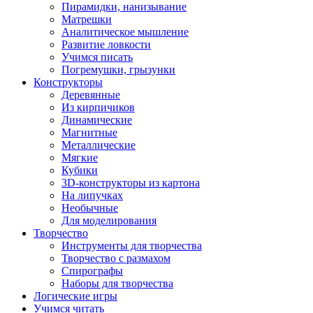
Пирамидки, нанизывание
Матрешки
Аналитическое мышление
Развитие ловкости
Учимся писать
Погремушки, грызунки
Конструкторы
Деревянные
Из кирпичиков
Динамические
Магнитные
Металлические
Мягкие
Кубики
3D-конструкторы из картона
На липучках
Необычные
Для моделирования
Творчество
Инструменты для творчества
Творчество с размахом
Спирографы
Наборы для творчества
Логические игры
Учимся читать