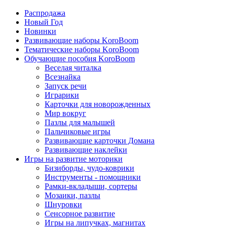
Распродажа
Новый Год
Новинки
Развивающие наборы KoroBoom
Тематические наборы KoroBoom
Обучающие пособия KoroBoom
Веселая читалка
Всезнайка
Запуск речи
Играрики
Карточки для новорожденных
Мир вокруг
Пазлы для малышей
Пальчиковые игры
Развивающие карточки Домана
Развивающие наклейки
Игры на развитие моторики
Бизиборды, чудо-коврики
Инструменты - помощники
Рамки-вкладыши, сортеры
Мозаики, пазлы
Шнуровки
Сенсорное развитие
Игры на липучках, магнитах