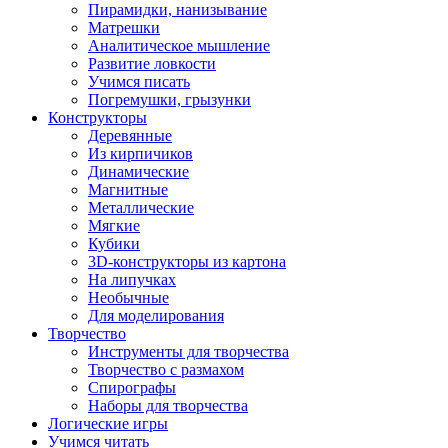
Пирамидки, нанизывание
Матрешки
Аналитическое мышление
Развитие ловкости
Учимся писать
Погремушки, грызунки
Конструкторы
Деревянные
Из кирпичиков
Динамические
Магнитные
Металлические
Мягкие
Кубики
3D-конструкторы из картона
На липучках
Необычные
Для моделирования
Творчество
Инструменты для творчества
Творчество с размахом
Спирографы
Наборы для творчества
Логические игры
Учимся читать