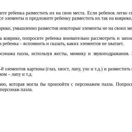
ите ребенка разместить их на свои места. Если ребенок легко 
се элементы и предложите ребенку разместить их так на коврике
коврике, умышленно разместив некоторые элементы не на своих м
на коврике, попросите ребенка внимательно рассмотреть и запо
ча ребенка – вспомнить и сказать, каких элементов не хватает.
рсонажа пазла, используя жесты, мимику и звукоподражания. 
 элементов картины (глаз, хвост, лапу, ухо и т.д.) и разместить
хом – лапу и т.д.
рию, которая могла бы произойти с персонажем пазла. Попроси
 персонаж пазла.