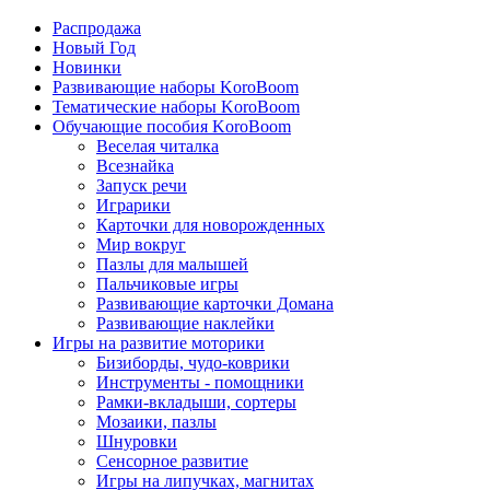
Распродажа
Новый Год
Новинки
Развивающие наборы KoroBoom
Тематические наборы KoroBoom
Обучающие пособия KoroBoom
Веселая читалка
Всезнайка
Запуск речи
Играрики
Карточки для новорожденных
Мир вокруг
Пазлы для малышей
Пальчиковые игры
Развивающие карточки Домана
Развивающие наклейки
Игры на развитие моторики
Бизиборды, чудо-коврики
Инструменты - помощники
Рамки-вкладыши, сортеры
Мозаики, пазлы
Шнуровки
Сенсорное развитие
Игры на липучках, магнитах