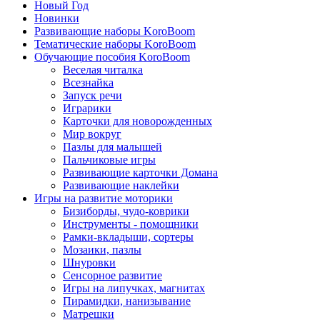
Новый Год
Новинки
Развивающие наборы KoroBoom
Тематические наборы KoroBoom
Обучающие пособия KoroBoom
Веселая читалка
Всезнайка
Запуск речи
Играрики
Карточки для новорожденных
Мир вокруг
Пазлы для малышей
Пальчиковые игры
Развивающие карточки Домана
Развивающие наклейки
Игры на развитие моторики
Бизиборды, чудо-коврики
Инструменты - помощники
Рамки-вкладыши, сортеры
Мозаики, пазлы
Шнуровки
Сенсорное развитие
Игры на липучках, магнитах
Пирамидки, нанизывание
Матрешки