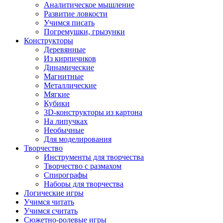
Аналитическое мышление
Развитие ловкости
Учимся писать
Погремушки, грызунки
Конструкторы
Деревянные
Из кирпичиков
Динамические
Магнитные
Металлические
Мягкие
Кубики
3D-конструкторы из картона
На липучках
Необычные
Для моделирования
Творчество
Инструменты для творчества
Творчество с размахом
Спирографы
Наборы для творчества
Логические игры
Учимся читать
Учимся считать
Сюжетно-ролевые игры