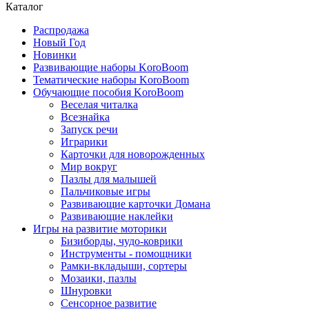
Каталог
Распродажа
Новый Год
Новинки
Развивающие наборы KoroBoom
Тематические наборы KoroBoom
Обучающие пособия KoroBoom
Веселая читалка
Всезнайка
Запуск речи
Играрики
Карточки для новорожденных
Мир вокруг
Пазлы для малышей
Пальчиковые игры
Развивающие карточки Домана
Развивающие наклейки
Игры на развитие моторики
Бизиборды, чудо-коврики
Инструменты - помощники
Рамки-вкладыши, сортеры
Мозаики, пазлы
Шнуровки
Сенсорное развитие