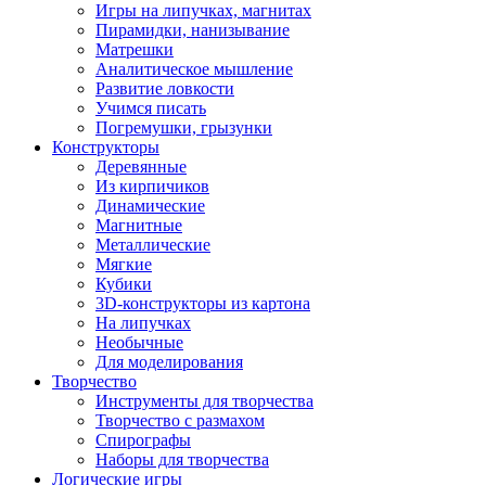
Игры на липучках, магнитах
Пирамидки, нанизывание
Матрешки
Аналитическое мышление
Развитие ловкости
Учимся писать
Погремушки, грызунки
Конструкторы
Деревянные
Из кирпичиков
Динамические
Магнитные
Металлические
Мягкие
Кубики
3D-конструкторы из картона
На липучках
Необычные
Для моделирования
Творчество
Инструменты для творчества
Творчество с размахом
Спирографы
Наборы для творчества
Логические игры