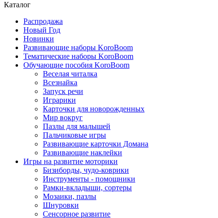
Каталог
Распродажа
Новый Год
Новинки
Развивающие наборы KoroBoom
Тематические наборы KoroBoom
Обучающие пособия KoroBoom
Веселая читалка
Всезнайка
Запуск речи
Играрики
Карточки для новорожденных
Мир вокруг
Пазлы для малышей
Пальчиковые игры
Развивающие карточки Домана
Развивающие наклейки
Игры на развитие моторики
Бизиборды, чудо-коврики
Инструменты - помощники
Рамки-вкладыши, сортеры
Мозаики, пазлы
Шнуровки
Сенсорное развитие