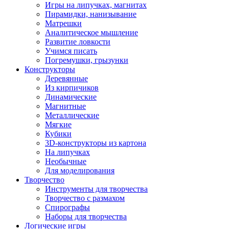
Игры на липучках, магнитах
Пирамидки, нанизывание
Матрешки
Аналитическое мышление
Развитие ловкости
Учимся писать
Погремушки, грызунки
Конструкторы
Деревянные
Из кирпичиков
Динамические
Магнитные
Металлические
Мягкие
Кубики
3D-конструкторы из картона
На липучках
Необычные
Для моделирования
Творчество
Инструменты для творчества
Творчество с размахом
Спирографы
Наборы для творчества
Логические игры