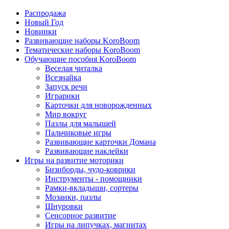
Распродажа
Новый Год
Новинки
Развивающие наборы KoroBoom
Тематические наборы KoroBoom
Обучающие пособия KoroBoom
Веселая читалка
Всезнайка
Запуск речи
Играрики
Карточки для новорожденных
Мир вокруг
Пазлы для малышей
Пальчиковые игры
Развивающие карточки Домана
Развивающие наклейки
Игры на развитие моторики
Бизиборды, чудо-коврики
Инструменты - помощники
Рамки-вкладыши, сортеры
Мозаики, пазлы
Шнуровки
Сенсорное развитие
Игры на липучках, магнитах