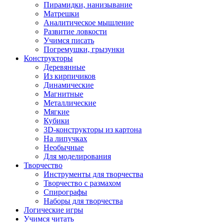
Пирамидки, нанизывание
Матрешки
Аналитическое мышление
Развитие ловкости
Учимся писать
Погремушки, грызунки
Конструкторы
Деревянные
Из кирпичиков
Динамические
Магнитные
Металлические
Мягкие
Кубики
3D-конструкторы из картона
На липучках
Необычные
Для моделирования
Творчество
Инструменты для творчества
Творчество с размахом
Спирографы
Наборы для творчества
Логические игры
Учимся читать