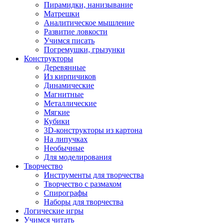
Пирамидки, нанизывание
Матрешки
Аналитическое мышление
Развитие ловкости
Учимся писать
Погремушки, грызунки
Конструкторы
Деревянные
Из кирпичиков
Динамические
Магнитные
Металлические
Мягкие
Кубики
3D-конструкторы из картона
На липучках
Необычные
Для моделирования
Творчество
Инструменты для творчества
Творчество с размахом
Спирографы
Наборы для творчества
Логические игры
Учимся читать