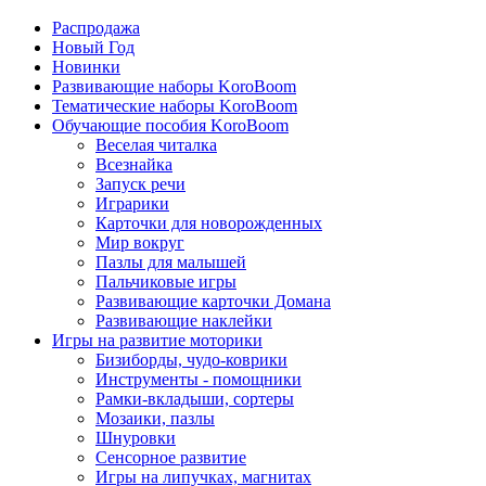
Распродажа
Новый Год
Новинки
Развивающие наборы KoroBoom
Тематические наборы KoroBoom
Обучающие пособия KoroBoom
Веселая читалка
Всезнайка
Запуск речи
Играрики
Карточки для новорожденных
Мир вокруг
Пазлы для малышей
Пальчиковые игры
Развивающие карточки Домана
Развивающие наклейки
Игры на развитие моторики
Бизиборды, чудо-коврики
Инструменты - помощники
Рамки-вкладыши, сортеры
Мозаики, пазлы
Шнуровки
Сенсорное развитие
Игры на липучках, магнитах