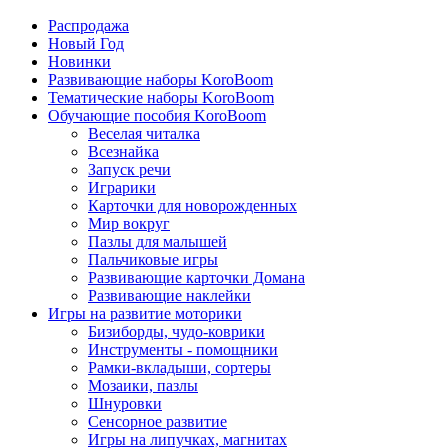
Распродажа
Новый Год
Новинки
Развивающие наборы KoroBoom
Тематические наборы KoroBoom
Обучающие пособия KoroBoom
Веселая читалка
Всезнайка
Запуск речи
Играрики
Карточки для новорожденных
Мир вокруг
Пазлы для малышей
Пальчиковые игры
Развивающие карточки Домана
Развивающие наклейки
Игры на развитие моторики
Бизиборды, чудо-коврики
Инструменты - помощники
Рамки-вкладыши, сортеры
Мозаики, пазлы
Шнуровки
Сенсорное развитие
Игры на липучках, магнитах