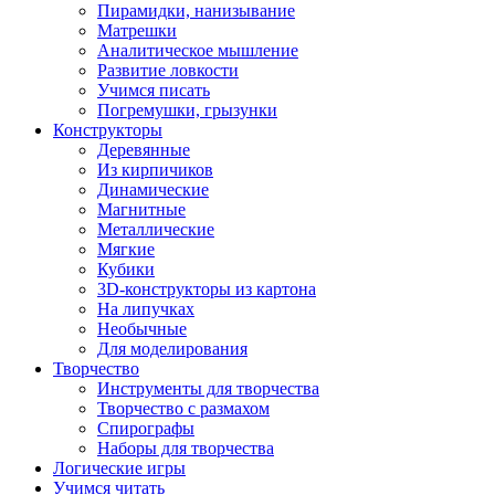
Пирамидки, нанизывание
Матрешки
Аналитическое мышление
Развитие ловкости
Учимся писать
Погремушки, грызунки
Конструкторы
Деревянные
Из кирпичиков
Динамические
Магнитные
Металлические
Мягкие
Кубики
3D-конструкторы из картона
На липучках
Необычные
Для моделирования
Творчество
Инструменты для творчества
Творчество с размахом
Спирографы
Наборы для творчества
Логические игры
Учимся читать