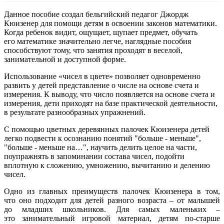
Данное пособие создал бельгийский педагог Джордж
Кюизенер для помощи детям в освоении законов математики.
Когда ребенок видит, ощущает, щупает предмет, обучать
его математике значительно легче, наглядные пособия
способствуют тому, что занятия проходят в веселой,
занимательной и доступной форме.
Использование «чисел в цвете» позволяет одновременно
развить у детей представление о числе на основе счета и
измерения. К выводу, что число появляется на основе счета и
измерения, дети приходят на базе практической деятельности,
в результате разнообразных упражнений.
С помощью цветных деревянных палочек Кюизенера детей
легко подвести к осознанию понятий "больше - меньше",
"больше - меньше на…", научить делить целое на части,
поупражнять в запоминании состава чисел, подойти
вплотную к сложению, умножению, вычитанию и делению
чисел.
Одно из главных преимуществ палочек Кюизенера в том,
что оно подходит для детей разного возраста – от малышей
до младших школьников. Для самых маленьких –
это занимательный игровой материал, детям по-старше