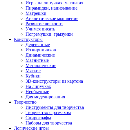
Игры на липучках, магнитах
Пирамидки, нанизывание
Матрешки
Аналитическое мышление
Развитие ловкости
Учимся писать
Погремушки, грызунки
Конструкторы
Деревянные
Из кирпичиков
Динамические
Магнитные
Металлические
Мягкие
Кубики
3D-конструкторы из картона
На липучках
Необычные
Для моделирования
Творчество
Инструменты для творчества
Творчество с размахом
Спирографы
Наборы для творчества
Логические игры