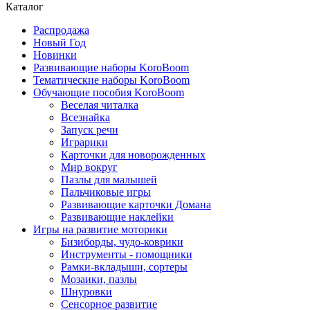
Каталог
Распродажа
Новый Год
Новинки
Развивающие наборы KoroBoom
Тематические наборы KoroBoom
Обучающие пособия KoroBoom
Веселая читалка
Всезнайка
Запуск речи
Играрики
Карточки для новорожденных
Мир вокруг
Пазлы для малышей
Пальчиковые игры
Развивающие карточки Домана
Развивающие наклейки
Игры на развитие моторики
Бизиборды, чудо-коврики
Инструменты - помощники
Рамки-вкладыши, сортеры
Мозаики, пазлы
Шнуровки
Сенсорное развитие