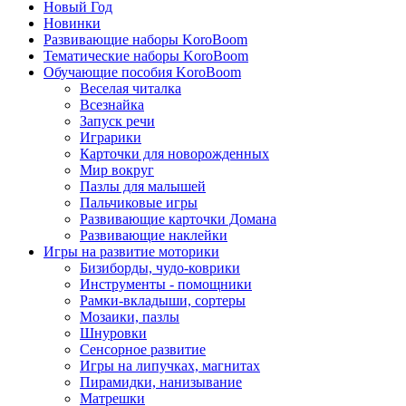
Новый Год
Новинки
Развивающие наборы KoroBoom
Тематические наборы KoroBoom
Обучающие пособия KoroBoom
Веселая читалка
Всезнайка
Запуск речи
Играрики
Карточки для новорожденных
Мир вокруг
Пазлы для малышей
Пальчиковые игры
Развивающие карточки Домана
Развивающие наклейки
Игры на развитие моторики
Бизиборды, чудо-коврики
Инструменты - помощники
Рамки-вкладыши, сортеры
Мозаики, пазлы
Шнуровки
Сенсорное развитие
Игры на липучках, магнитах
Пирамидки, нанизывание
Матрешки