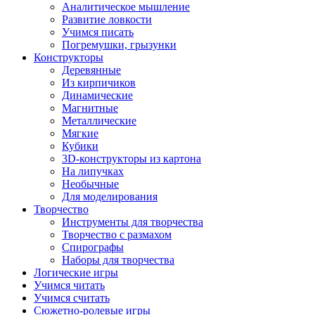
Аналитическое мышление
Развитие ловкости
Учимся писать
Погремушки, грызунки
Конструкторы
Деревянные
Из кирпичиков
Динамические
Магнитные
Металлические
Мягкие
Кубики
3D-конструкторы из картона
На липучках
Необычные
Для моделирования
Творчество
Инструменты для творчества
Творчество с размахом
Спирографы
Наборы для творчества
Логические игры
Учимся читать
Учимся считать
Сюжетно-ролевые игры