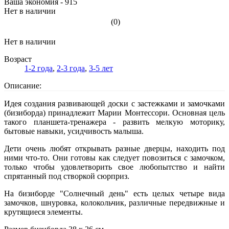
Ваша экономия - 915
Нет в наличии
(0)
Нет в наличии
Возраст
1-2 года
,
2-3 года
,
3-5 лет
Описание:
Идея создания развивающей доски с застежками и замочками
(бизиборда) принадлежит Марии Монтессори. Основная цель
такого планшета-тренажера - развить мелкую моторику,
бытовые навыки, усидчивость малыша.
Дети очень любят открывать разные дверцы, находить под
ними что-то. Они готовы как следует повозиться с замочком,
только чтобы удовлетворить свое любопытство и найти
спрятанный под створкой сюрприз.
На бизиборде "Солнечный день" есть целых четыре вида
замочков, шнуровка, колокольчик, различные передвижные и
крутящиеся элементы.