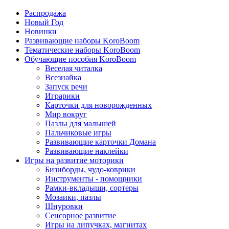
Распродажа
Новый Год
Новинки
Развивающие наборы KoroBoom
Тематические наборы KoroBoom
Обучающие пособия KoroBoom
Веселая читалка
Всезнайка
Запуск речи
Играрики
Карточки для новорожденных
Мир вокруг
Пазлы для малышей
Пальчиковые игры
Развивающие карточки Домана
Развивающие наклейки
Игры на развитие моторики
Бизиборды, чудо-коврики
Инструменты - помощники
Рамки-вкладыши, сортеры
Мозаики, пазлы
Шнуровки
Сенсорное развитие
Игры на липучках, магнитах