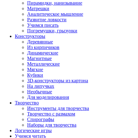
Пирамидки, нанизывание
Матрешки
Аналитическое мышление
Развитие ловкости
Учимся писать
Погремушки, грызунки
Конструкторы
Деревянные
Из кирпичиков
Динамические
Магнитные
Металлические
Мягкие
Кубики
3D-конструкторы из картона
На липучках
Необычные
Для моделирования
Творчество
Инструменты для творчества
Творчество с размахом
Спирографы
Наборы для творчества
Логические игры
Учимся читать